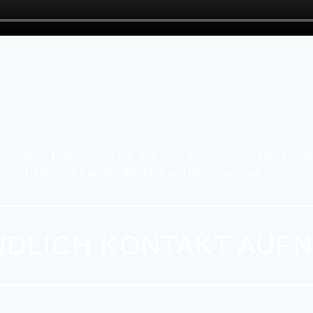
Anliegen? Dann lassen Sie sich noch heute von unseren kompete
Partner für Kunststofftechnik und Werkzeugbau.
NDLICH KONTAKT AUF